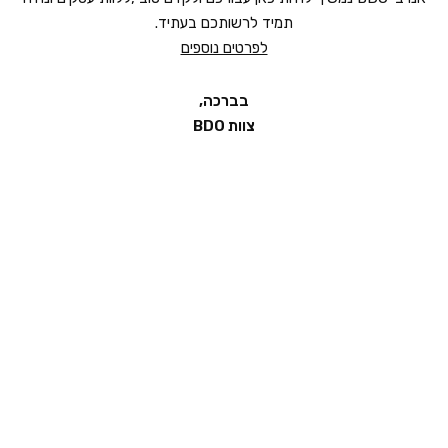
מהיום, לא נפעיל את מערך מעוף יותר.
אנו ב-BDO נמשיך להיות כאן עבורכם ולקדם טוב ,ללוות עסקים ונהיה
תמיד לרשותכם בעתיד.
לפרטים נוספים
בברכה,
צוות BDO