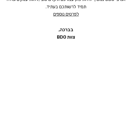
מהיום, לא נפעיל את מערך מעוף יותר.
אנו ב-BDO נמשיך להיות כאן עבורכם ולקדם טוב ,ללוות עסקים ונהיה
תמיד לרשותכם בעתיד.
לפרטים נוספים
בברכה,
צוות BDO